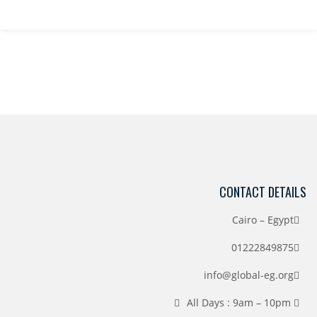
CONTACT DETAILS
Cairo – Egypt
01222849875
info@global-eg.org
All Days : 9am – 10pm