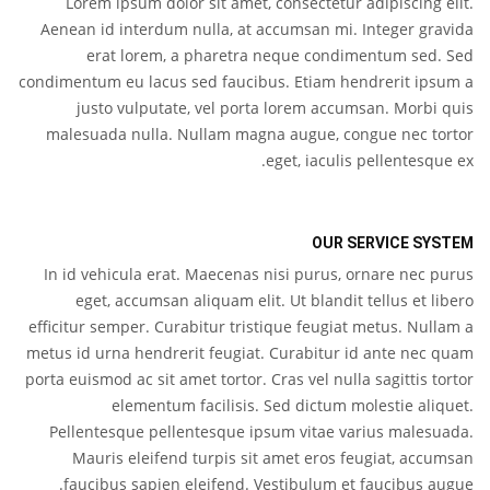
Lorem ipsum dolor sit amet, consectetur adipiscing elit.
Aenean id interdum nulla, at accumsan mi. Integer gravida
erat lorem, a pharetra neque condimentum sed. Sed
condimentum eu lacus sed faucibus. Etiam hendrerit ipsum a
justo vulputate, vel porta lorem accumsan. Morbi quis
malesuada nulla. Nullam magna augue, congue nec tortor
eget, iaculis pellentesque ex.
OUR SERVICE SYSTEM
In id vehicula erat. Maecenas nisi purus, ornare nec purus
eget, accumsan aliquam elit. Ut blandit tellus et libero
efficitur semper. Curabitur tristique feugiat metus. Nullam a
metus id urna hendrerit feugiat. Curabitur id ante nec quam
porta euismod ac sit amet tortor. Cras vel nulla sagittis tortor
elementum facilisis. Sed dictum molestie aliquet.
Pellentesque pellentesque ipsum vitae varius malesuada.
Mauris eleifend turpis sit amet eros feugiat, accumsan
faucibus sapien eleifend. Vestibulum et faucibus augue.