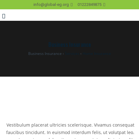
info@global-eg.org
01222849875
Business Insurance
Business Insurance
›
Services
›
Home Insurance
Vestibulum placerat ultricies scelerisque. Vivamus consequat
faucibus tincidunt. In euismod interdum felis, ut volutpat leo.